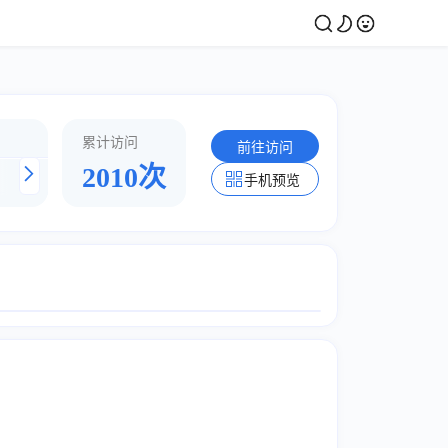
累计访问
前往访问
2010次
微博美女
街拍团
图虫网
小
手机预览