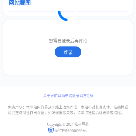
网站截图
取消
确定
取消
回复
您需要登录后再评论
登录
关于导航
帮助
申请收录
官方Q群
免责声明：本网站内容是从网络上收集而成，本站不对其真实性、准确性或
可完整访问性作出保证，如发现链接失效，请等待链接后续更新或清除。
Copyright © 2024 粒子导航
萌ICP备19006086号-1