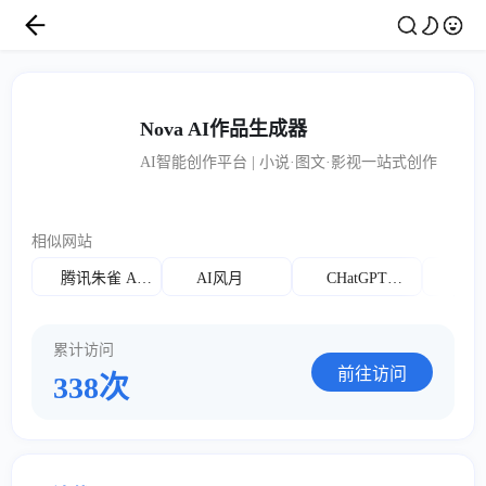
Nova AI作品生成器
AI智能创作平台 | 小说·图文·影视一站式创作
相似网站
腾讯朱雀 AI 检测
AI风月
CHatGPT镜像
AI
累计访问
前往访问
338次