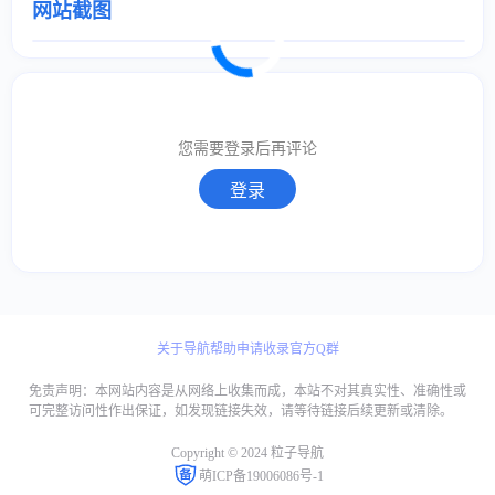
网站截图
取消
确定
取消
回复
您需要登录后再评论
登录
关于导航
帮助
申请收录
官方Q群
免责声明：本网站内容是从网络上收集而成，本站不对其真实性、准确性或
可完整访问性作出保证，如发现链接失效，请等待链接后续更新或清除。
Copyright © 2024 粒子导航
萌ICP备19006086号-1