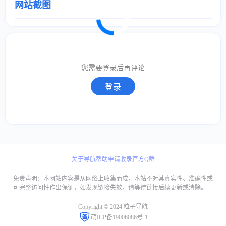
网站截图
取消
确定
取消
回复
您需要登录后再评论
登录
关于导航
帮助
申请收录
官方Q群
免责声明：本网站内容是从网络上收集而成，本站不对其真实性、准确性或
可完整访问性作出保证，如发现链接失效，请等待链接后续更新或清除。
Copyright © 2024 粒子导航
萌ICP备19006086号-1