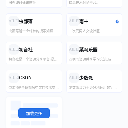
国外即时通讯软件
精品技术讨论平台。
在线工具
即时工具-致力打造即用即走型在线工具箱
免费视频下载
抖鸣解析
Canva可画
照片在线美化
WordPress主题检测器
在线制作ICO图标
在线工具,开发人员工具,代码格式化、压缩、加密、解密,下载链接转换,json格式化,正则测试工具,favicon在线制作,字帖工具,中文简繁体转换,迅雷下载链接转换,进制转换,二维码,照片压缩,pdf合并
致力开发即用即走型在线工具，无需客户端在线一键使用。拥有视频工具、音频工具、图片工具、 PDF工具、办公辅助、设计工具、文本工具、数字工具、加密工具、单位转换等等工具。同时拥有良好的用户体验，为您的工作学习提升效率！
GreenVideo是一款免费、无需注册且下载速度超快的视频下载工具，支持哔哩哔哩、抖音、快手、微博、小红书、TikTok、Instagram、新片场、西瓜视频、好看视频等全球众多视频平台，您可以轻松保存下载视频至本地，视频搬运首选神器
抖鸣解析支持在线批量去水印，解析个人主页，解析出的视频均无水印，同时还支持手机和电脑在线下载
在线设计协作平台_平面设计作图软件_视觉办公套件
免费人像修饰服务可消除红眼效应和皮肤瑕疵（粉刺、粉刺和皱纹），美白牙齿并增加魅力（柔焦）效果。
免费查看网站使用了WordPress什么主题
在线ICO图标制作工具，让用户能轻松将图像文件转换成ICO格式，以用于网站的收藏夹图标或桌面应用程序图标。这些网站通常支持多种图像格式输入，如JPG、PNG等，并允许用户定制尺寸与分辨率，以满足不同的应用需求。通过直观的用户界面和一系列编辑工具，即使是没有图形设计经验的用户也能快速生成和下载个性化的ICO图标。
FAILED
FAILED
虫部落
南＋
虫部落是一个纯粹的搜索知识、技术和经验分享平台，虫部落快搜、虫部落学术搜索等搜索聚合工具均为虫部落原创出品，搜索世界的乐趣，就在虫部落！
二次元同人交流社区
刘明野的工具箱
免费在线工具箱
Fix Blur
在线解析下载
在线图片去底工具
随机文件api
SEO工具
刘明野的工具箱提供好用、易用的工具，还在不断添加中，欢迎访问！
简单实用的免费在线工具
微博、秒拍、绿洲、小咖秀、晃咖视频图片在线解析下载工具支持解析微博和秒拍里的视频真实地址,解析出来的绿洲和小咖秀视频没有水印,并支持下载视频和视频封面到本地,手机和电脑上都适用,轻轻松松保存微博图片和视频到手机相册.
中国最大的数字娱乐免费素材下载网站,免费提供免费的音效配乐|3D模型|视频|游戏素材资源下载。
使用 Fix Blur 将模糊的照片（尤其是面部）提升到水晶般清晰。我们的免费 AI 服务可以毫不费力地增强您珍贵的回忆。
随机图API, 随机视频等
SEO工具集合
FAILED
FAILED
初音社
菜鸟乐园
初音社是一个资源分享平台,提供有初音未来,MMD,初音演唱会,动漫,电影,番剧,音乐,写真,游戏等相关资源, 大家可以在这里互相分享和交换资源
互联网资源共享学习交流bbs
在线工具资料箱
Picdiet
果汁工具
图片水印打码工具
域名防红生成
一键获取网站截图
让生活变得更有效率！
免费好用的在线工具大全
Picdiet是一款用JavaScript编写而成的图片压缩神器，所有压缩过程都在浏览器中进行，完全免费
安全地为你的图片加水印，无任何网络请求，多样选择快速方便使用该工具
QQ、微信防红接口 - New升级|通用防红|微信防红|域名防封|域名防红|防红生成_防红网_极强…
只需输入网站，即可收到一张网站电脑截图。
CSDN
FAILED
FAILED
少数派
CSDN是全球知名中文IT技术交流平台,创建于1999年,包含原创博客、精品问答、职业培训、技术论坛、资源下载等产品服务,提供原创、优质、完整内容的专业IT技术开发社区.
少数派致力于更好地运用数字产品或科学方法，帮助用户提升工作效率和生活品质
加载更多
加载更多
加载更多