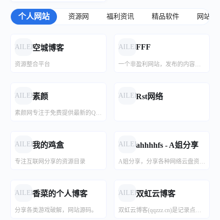
个人网站
资源网
福利资讯
精品软件
网站源
FFF
FAILED
FAILED
空城博客
资源整合平台
一个非盈利网站，发布的内容都和IOS或者Windows有关，大部分内容都是搜集互联网、公众号、交流群、TG群，极少部分为原创 但是也不是没有 反正收集这么多资料和教程都是为了其他网友方便查看
FAILED
FAILED
素颜
Rst网络
素颜网专注于免费提供最新的QQ技术分享拥有独特领域的游戏资源,专业负责人掌控QQ活动动态,多方面性质资源分享,免费源码交流学习基地,绿色、安全、搞笑的软件基地.
FAILED
FAILED
我的鸡盒
ahhhhfs - A姐分享
专注互联网分享的资源目录
A姐分享，分享各种网络云盘资源、视频课程、BT种子、磁力链接、高清电影电视剧和羊毛福利，收集各种有趣实用的软件和APP的下载、安装、使用方法，发现一些稀奇古怪的的网站，折腾一些有趣实用的教程，关注谷歌苹果等互联网最新的资讯动态，探索新领域，发现新美好，分享小快乐。
FAILED
FAILED
香菜的个人博客
双虹云博客
分享各类游戏破解，网站源码。
双虹云博客(qqzzz.cn)是记录点滴生活的博客,主要分享程序源码,站长工具,网络技术,免费空间,模板插件,网赚项目,各类资源,各类教程,QQ资源,手机应用,致力创造一个高质量分享平台