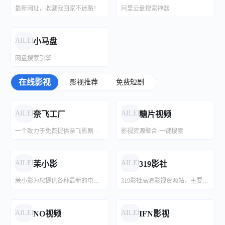
最新网址，收藏我回家不迷路！
阿里云盘搜索神器
FAILED
小马盘
网盘搜索引擎
在线影视
影视推荐
免费短剧
HDmoli
粉白妙妙屋
资源合集
高品质网盘影视资源
FAILED
FAILED
奈飞工厂
糖片视频
一个致力于免费提供奈飞影剧动漫的流媒体播放平台
影视资源聚合-一键搜索
Alist
阿明网盘
网络资源集散
全网资源汇总盘，个人整理。
FAILED
FAILED
茉小影
319影社
茉小影为您提供各种最新的电影电视剧,韩国电视剧,日本动漫,泰剧,美剧,综艺,等在线免费观看,关注茉小影,观影永不迷路！
319影社高清影视资源站，主要影视资源为夸克网盘，涵盖4K及1080P格式的高清中文字幕高清资源，友情提醒：本站资源所有权归版权方所有，资源仅供学习和交流使用，请勿商用！
阿里云盘资源共享站
FAILED
FAILED
NO视频
IFN影视