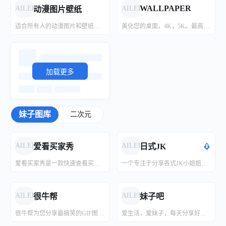
WALLPAPER
FAILED
FAILED
动漫图片壁纸
适合所有人的动漫图片和壁纸！你可以看到很多图片，上传你的图片，跟踪趋势，并进行交流！我们想制作最好的现代亚洲艺术收藏。
美化您的桌面，4K，5K。最高品质壁纸下载。
加载更多
妹子图库
二次元
FAILED
FAILED
爱看买家秀
日式JK
爱看买家秀是一款快速查看买家秀图片的工具，您可以通过它秒速查看买家秀，还可以挖掘各种奇葩搞笑的性感美女买家秀福利图片。
一个专注于分享各式JK小姐姐的兴趣小站。
FAILED
FAILED
很牛帮
妹子吧
很牛帮为您分享最搞笑的GIF图片，最精彩的动态图片笑死人的那种！
爱生活，爱妹子，每天分享好看的小姐姐，高清无水印。