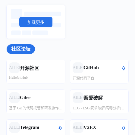
加载更多
加载更多
加载更多
社区论坛
一个木函
夜雨聆风工具箱
小红书去水印工具
直播蜂
一站式图片工具
在线PS
网站图标获取
聚合图床
一个木函是一款多功能效率工具箱，拥有许多众多热门高效小工具
欢迎使用夜雨聆风在线小工具，工具不定期添加与完善
专业的小红书去水印下载器，一键去除水印下载小红书视频和图片，保持高清画质。免费使用，无需注册，安全可靠。
一键下载全球3000+主流平台高清无水印素材，破解创作壁垒！ 支持国内外主流视频平台AI智能去水印，保障画质无损，分享链接，即可下载！
免费在线图片工具：裁剪、拼图、压缩、格式转换、GIF制作、加水印等40+功能。100%免费无水印，本地浏览器处理保护隐私。
在线PS图片（照片）处理工具_在线制作编辑图片ps精简版
即时获取、显示和下载任何网站的图标。为开发者提供简单、快速、免费的图标API。
聚合图床是一个提供高速外链的免费图床，无限流量，无限外链，全球网络加速，提供API和客户端上传图片，专业的跨境电商图片上传和托管，适合亚马逊, wish, ebay, shopify, 速卖通等电商批量上传图片
GitHub
FAILED
FAILED
开源社区
HelloGitHub
开源代码平台
MikuTools
孟坤工具箱网页版
图像提取器
哔哩哔哩视频解析
简单设计EasyDesign
白板绘图
免费API聚合平台
素颜API
一个轻量的工具集合
孟坤工具箱网页版
使用虚拟浏览器从任何公共网站获取图片
哔哩哔哩视频|弹幕在线下载
简单设计是一款专业强大的在线设计工具，图片处理工具，包含海报设计、封面图片设计，LOGO设计、图片压缩、图片裁剪、图片格式转换等功能，是一款良心好用的设计神器。
功能强大，流程图，说明图等不在话下
一个集全网API的综合平台。
我们致力于为用户提供免费、稳定、快速的API数据接口调用服务平台！
Gitee
FAILED
FAILED
吾爱破解
基于 Git 的代码托管和研发协作平台
LCG - LSG|安卓破解|病毒分析|www.52pojie.cn
工具哇 - 在线工具大全
记磊工具箱
万能视频解析下载
短视频 -解析
在线拼图
在线视频编辑器
网站测速
icp备案查询
工具哇，提供各种新奇实用又好玩的免费在线小工具，无需下载，打开即可使用！
追求技术的道路上，我从不曾停下脚步
快速、免费、简单. 从1000+平台保存视频和图片
短视频 - 解析去水印下载器,复制短视频软件分享的短网址粘贴到下面的输入框解析,一键解析下载,简单快捷提取网页的视频,解析接口,去水印网站平台,在线提取网页视频,免费试用解析接口,免费在线去水印网站服务
在线将多张图片拼接成一张图片，并导出下载。无需本地安装软件。
在线转换或剪辑MP4 MP3
网站速度诊断_HTTP速度测速_WEB速度测试_CDN测速_API测速_多线路速度测试_多地区速度测试
icp备案查询 网站备案查询 域名备案号查询 icp备案查询icp历史网
Telegram
V2EX
FAILED
FAILED