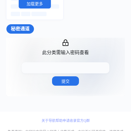
加载更多
秘密通道
COS酱
cosplay啦
COS酱是超棒的二次元少女写真摄影网站，为ACG同好提供在线COSPLAY写真本子和视频。
cosplay啦简称LA站：是一个cosplay一站式综合网站，名coser孵化，cos社团建。cosplay啦竭诚为您提供二次元服务。唯一正版网站，成立2011年，于2019年收购cosplay中国网,与“cosplay啦官网”毫无半点关系，其他同名均为跟风，请认真甄别
FAILED
FAILED
宅男吧社区
AV集市
此分类需输入密码查看
宅男吧社区（znbbs.cc）是宅男吧旗下的社区网站，旨在为广大宅男提供交流分享的场所，欢迎大家入驻宅男吧社区，共同分享你的福利吧！
优秀的宅男福利导航网站
萌次元
次元岛
萌次元|绅士福利|宅男社区|绝对领域|二次元COS写真|2.5次元福利妹子图分享社区！
是一款Cosplay玩家社交APP软件，Coser发布的Cosplay正片作品我们会直接推送到各大互联网平台，帮助你轻松发现你身边的Cosplay同好，为Cosplay玩家提供更多的宣传与商业机会。
MSSAV
FAILED
FAILED
51吃瓜
提交
免费高清AV直播在线看
极品吃瓜网站
COS妹子图
HGgard - 北紳の庭
COS君是一个优质的ACG文化推广平台，为您推送最新最棒的COSPLAY和二次元相关妹子写真摄影。
绅士们的二次元资源分享交流平台♢
FAILED
FAILED
白虎逼
海角社区
白虎B白虎穴在线视频
最火的成人社区
次元吧
关于导航
帮助
申请收录
官方Q群