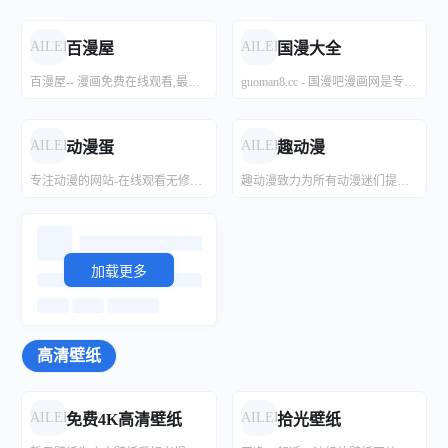
FAILED
FAILED
百漫屋
国漫大全
百漫屋-- 漫画免费在线观看,最新漫画,手机看漫画网站,2022最新漫画,好看的漫画,最新好看的漫画
guoman8.cc - 国漫吧漫画网是专注国漫和更新国漫最快的漫画网。国漫吧致力于中国漫画的宣传推广，连载有大角虫漫画，知音漫客，飒漫画，神漫等杂志！大主宰漫画，择天记漫画，校花的贴身高手漫画，星辰变漫画等国内大人气漫画作品，国漫大全。所有漫画均为高清彩色，是喜爱和支持国漫的漫迷的首选网站。
FAILED
FAILED
动漫蛋
趣动漫
专注动漫的网站-在线观看无修新番动漫
趣动漫致力为所有动漫迷们提供最好看的动漫、最新最快的高清动画下载及全集资源，观看完全免费、无须注册、高速播放、更新及时的专业在线动漫站。
加载更多
高清壁纸
FAILED
FAILED
免费4K高清壁纸
拾光壁纸