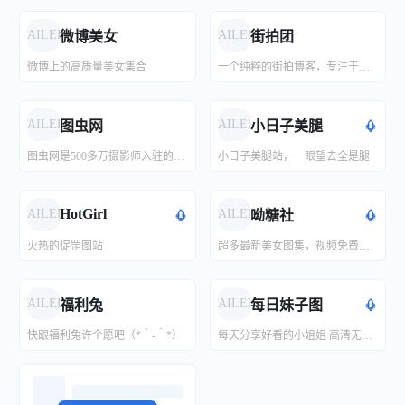
FAILED
FAILED
微博美女
街拍团
微博上的高质量美女集合
一个纯粹的街拍博客，专注于分享真实好看的街拍作品，提供三里屯/春熙路/太古里等时尚地标的街拍作品。
FAILED
FAILED
图虫网
小日子美腿
图虫网是500多万摄影师入驻的优质摄影图片分享社区，下属纪实、风光、人像、生态、黑白、器材、佳能、尼康、宾得等几十个专业摄影社区。海量的照片、相册和图博全部由摄影师共同管理和维护。
小日子美腿站，一眼望去全是腿
HotGirl
FAILED
FAILED
呦糖社
火热的促罡图站
超多最新美女图集，视频免费下载,欢迎光临！-呦糖社-超多最新美女图集，视频免费下载,欢迎光临！
FAILED
FAILED
福利兔
每日妹子图
快跟福利兔许个愿吧（*＾-＾*）
每天分享好看的小姐姐 高清无水印