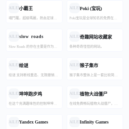
AI智能创作平台 | 小说·图文·影视一站式创作
腾讯推出的AI 生成内容检测工具「腾讯朱雀 AI 检测」主要用于帮助用户识别 AI 生成的文本和图像内容。目前可以免费使用 AI 检测功能，文本及图片每天各有 20 次检测机会。
超越文本转语音和语音转文本，我们提供完整的语音代理解决方案。
抖音旗下AI绘画创作平台，与可灵相同
可灵AI绘画国际版
推荐~将图片生成3D视图
FAILED
FAILED
小霸王
Poki (宝玩)
魂鬥羅，超級瑪麗，熱血足球，三國志，合金彈頭，拳皇。 這些小時候的回憶，黑白電視機前玩著小霸王遊戲機的那種感覺令人懷念，希望大家可以找回童年的快樂
Poki宝玩是全球知名的免费在线小游戏平台，每月有超过 9000 万玩家在这里体验各类游戏。平台无需下载、无需注册，所有游戏都能即点即玩，兼容电脑、平板和手机，真正让玩家随时随地畅享游戏乐趣。
AI风月
CHatGPT镜像
鱼辞AIGC
海螺视频
AI风月 ｜ 致力于打造全网最好的ai情感交流聊天平台，于2024年8月1日正式上线，以安全，自由，流畅为主打，要给用户最好的交流体验。
分享一些免费的共享ChatGPT账号，点击即可访问。由于是共享的，遇忙可以选择其他的或等待一会。
鱼辞AIGC社区致力于打造一个专属于AIGC内容创作者的分享交流,价值实现社区平台.创作者可将自己的艺术作品发布在平台上与来自全球的用户分享交流,发布作品不仅限于由midjourney,stable diffusion 等ai绘画工具创作的精美图片.后续还会支持由AI创作的音视频,漫画,虚拟直播等各种形式的内容.
海螺视频工具 - 创新的AI视频生成器和提示词工具，可以将您的想法转化为精美的AI视频。只需一段文字，即可借助尖端的AI技术，在短时间内创作出引人入胜的视觉作品。现在就用海螺视频释放您的创造力吧。
s l o w r o a d s
FAILED
FAILED
奇趣网站收藏家
Slow Roads 的存在主要是作为对程序场景生成的探索，但也作为在 JavaScript 中测试 3D 应用程序开发边界的实验。作为一款游戏，这个项目是一封写给峰区连绵起伏的丘陵的怀旧情书，也是写给我小时候会连续玩几个小时的街机拉力游戏的。作为一个技术演示，我的目标是设定一个高标准并纠正在浏览器中可以完成什么的消极想法。
各种奇奇怪怪的网站。
TikTok Voice
AI换装脱衣
sumo
PixVerse
免费照片一键换装脱衣机器人，使用需先下载Telegram。（功能强大，强力推荐）
一个免费在线的 TTS 工具，包含 15 种语言，近 100 个 TikTok 热门声音。免费在线文字转语音，将文字转换为 TikTok 声音，如女士声音和更多流行声音。
国外最强AI生成音乐网站
炫酷的AI特效
FAILED
FAILED
绘谜
猴子集市
绘谜 支持断线重连、无限撤销、压感笔刷、智能提示、智能参考、画廊投稿、导出视频 的在线多人你画我猜，无需登录，打开就能玩。可以加入别人的房间一起游戏，也可以创建私密房间，拉上好友一起玩。
猴子集市整体上是一套比较简单的模拟经营玩法。玩家扮演一只经营超市的猴子，主要工作是收获商品、将商品摆放到货架上、为猴子顾客结算商品。超市通过向顾客售出商品赚钱，赚得的钱可以开辟新货架和商品、雇佣猴子员工来帮忙劳作。游戏的交互过程很像一些模拟经营类的买量素材，玩家要做的动作只有控制自己的小猴行走。当走到对应的单位时，小猴会自动与该单位完成交互。比如走到香蕉树面前时，小猴会自动收获香蕉拿在手上；再走到香蕉货架面前，小猴就会自动将手上的香蕉放上货架；走到需要用钱来解锁的单位时，小猴会自动把钱投进去。除了打开菜单等操作之外，大部分时间都不需要点击动作。
在线AI以图识番
Midjourney
在线AI配音语音合成
以图识番使用目前最先进的AI算法,致力于将通过图片找番的成本降到最低，速度提升显著。网站提供多种可能性来最大程度的找到正确的番，本功能同样可适用于寻找人物CP。
鸭鸭配音是一个在线配音网站，我们在文字转语音领域深耕细作，采用当前先进的AI语音合成技术，致力于为用户提供高可用性的在线AI配音工具，是一个为短视频创作者量身定制的视频配音网站。
目前最强的AI绘画工具
FAILED
FAILED
坤坤跑步鸡
植物大战僵尸
在这个充满趣味性的控制坤坤跑步闯关小游戏中，你需要控制坤坤成功地吃到美味的大虾炸鸡。游戏的玩法非常简单，只需要使用上下键和空格键来控制坤坤的移动或跳跃即可。在游戏中，你需要注意躲避致命的律师函，否则坤坤将失去游戏机会。 随着关卡的推进，游戏难度逐渐增加，你需要更加敏捷地控制坤坤来应对各种挑战。同时，游戏还设置了距离奖励机制，距离越长，得分越高。这意味着你需要不断地提高自己的技巧和速度，才能在游戏中取得更好的成绩。 此外，游戏中还有丰富的道具和隐藏的秘密等待你去发现。通过收集道具和解锁秘密，你可以获得额外的分数和能力，帮助你在游戏中取得更高的成就。 总之，这个控制坤坤跑步闯关小游戏充满了趣味性和挑战性，无论是小朋友还是大人，都可以在这里找到乐趣。快来加入我们，一起挑战自己的极限吧！
在线免费畅玩植物大战僵尸，匠心巨作，高品质还原，体验原汁原味的快乐！
在线AI伪原创
秘塔AI搜索
爱润色-人工智能润色改写工具
没有广告，直达结果。
Yandex Games
Infinity Games
FAILED
FAILED