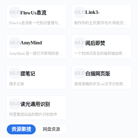
Link3-
FAILED
FAILED
FlowUs息流
FlowUs息流新一代知识管理与协作平台，以云端笔记为载体， 为个人和团队提供在线协作文档、多维表、流程图、网盘等多形态功能。产品覆盖移动及PC端全生态链条，依托FlowUs息流，团队和个人用户能够实现项目管理、知识库、网盘、内部工作流等一站式解决方案。
制作你的主页|数字名片|导航页。聚合你的所有信息，到一个永久链接、二维码、个人网页
AmyMind
FAILED
FAILED
阅后即焚
AmyMind 是一款打开即用的思维导图和画板在线工具。
一个封闭式安全的端到端加密平台，用于发送私人便条
FAILED
FAILED
提笔记
白描网页版
随手记录
高效准确的中文cor文字识别软件与文件扫描软件
FAILED
读光通用识别
阿里集团出品的图片识别软件
资源聚搜
网盘资源
免费简历模板
优品PPT