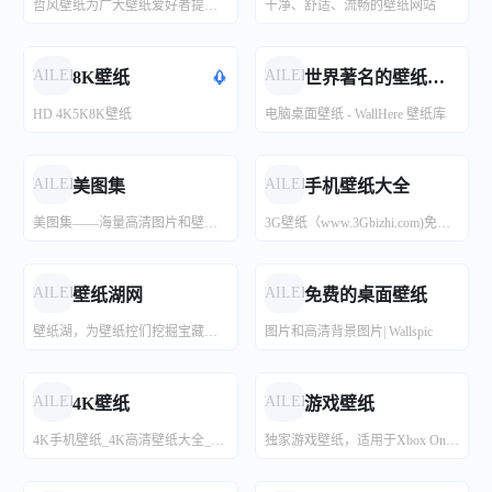
哲风壁纸为广大壁纸爱好者提供交流和分享的平台，站内包含海量「4K-8K」高清「电脑桌面壁纸」「手机壁纸」「头像制作」均可「免费下载」，激励壁纸壁纸爱好者分享交流，打造综合类壁纸社区。
干净、舒适、流畅的壁纸网站
FAILED
FAILED
8K壁纸
世界著名的壁纸网站
HD 4K5K8K壁纸
电脑桌面壁纸 - WallHere 壁纸库
FAILED
FAILED
美图集
手机壁纸大全
美图集——海量高清图片和壁纸！内容涵盖风景图片、动物图片、唯美图片、鲜花图片、家居图片、设计素材、电脑壁纸、动漫壁纸、电影壁纸、明星壁纸、美女壁纸、唯美壁纸、QQ头像、微信头像、网络头像...
3G壁纸（www.3Gbizhi.com)免费提供各类高清好看的手机壁纸图片下载.同时增加了桌面壁纸图片,图片大全，明星图片大全,性感美女图片大全等好看的图片栏目分享与下载-三桌图片网，收录分享生活的美。
FAILED
FAILED
壁纸湖网
免费的桌面壁纸
壁纸湖，为壁纸控们挖掘宝藏手机壁纸。壁纸采集，优质壁纸获取，时刻follow最新的手机壁纸。壁纸湖唯一官网，没有APP
图片和高清背景图片| Wallspic
FAILED
FAILED
4K壁纸
游戏壁纸
4K手机壁纸_4K高清壁纸大全_电脑壁纸_4K,5K,6K,7K,8K壁纸图片素材_彼岸图网
独家游戏壁纸，适用于Xbox One、PlayStation 4（PS4）和Nintendo WiiU的最新电脑和视频游戏的桌面或手机背景，分辨率为1080p、1440p和4K