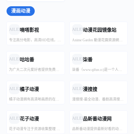
漫画动漫
茶杯狐 - 片荒剧荒就来茶杯狐
音范丝
夸克短剧 - 最全最新的夸克网盘短剧资源网站
短剧号
最新片单请微信搜索关注“茶杯狐”公众号！
精选4K蓝光原盘下载,顶级收藏
夸克短剧为您提供2024年最新最全的短剧夸克网盘资源,夸克短剧,抖音短剧,快手短剧,热门短剧,短剧大全，免费短剧网盘资源免费分享平台(kuakema.com)。
专注短剧分享，每日更新，纯净无广！
FAILED
FAILED
嘀嗒影视
动漫花园镜像站
专注高分电影，高清HD在线，极速秒播不卡顿！
Anime Garden 動漫花園資源網镜像站, 动漫花园动画 BT 资源聚合站
SeedHub
SeedHub 每天为您分享优质的电影、电视剧和动漫资讯。免费分享，无需注册，更新及时，我们致力打造最好的影视资讯分享站！
FAILED
FAILED
咕咕番
柒番
为广大二次元爱好者提供免费、高质量无广告的新番、老番、特摄动画在线观看！
柒番（www.qifun.cc)是一个人动漫网站，这里有及时的动漫新番，活跃的ACG氛围，大家可以在这里找到许多欢乐。
FAILED
FAILED
橘子动漫
漫搜搜
橘子动漫拥有高清晰画质的在线动漫，最新电影，观看完全免费、高速播放、更新及时在线，我们致力为所有动漫迷们提供最好看的动漫
漫搜搜-最全动漫、番剧高清搜索，想搜就搜想看就看~
FAILED
FAILED
花子动漫
品新番动漫网
花子动漫专注于资源收集整理 海量的有效的高质量的动漫，资源下载，最新电影，观看完全免费、高速播放、更新及时在线，我们致力为所有动漫迷们提供最好看的动漫
品新番动漫提供最新好看的动漫、泡面番等高清无修免费动漫在线观看和下载，新番动画推荐和动漫下载就在品新番动漫网！