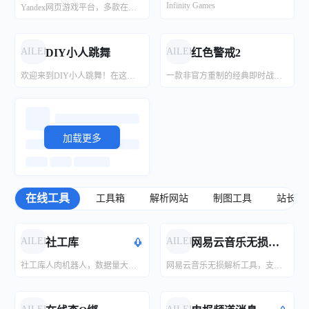
Infinity Games
Yandex网页游戏平台，多款在线小游戏供您选择,尽情享受游戏的乐趣。
白瓜AI
动漫场景搜索引擎
白瓜AI，一个免费图文AI创作工具，支持 AI 仿写，图文生成，敏感词检测，图片去水印等等。
通过屏幕截图搜索动漫。查找确切的时刻和情节。
FAILED
FAILED
DIY小人跳舞
红色警戒2
欢迎来到DIY小人跳舞！在这里，您可以自由创作小人的外观，并让他们跳舞。无论您是寻找轻松的小游戏还是想发挥创造力，我们都有丰富的游戏供您选择。 探索我们的网页游戏，尽情享受沙雕游戏的乐趣，随时随地摸鱼放松心情。我们为您提供了一个创意的游戏平台，让您的小人和创意腾飞，为您的玩乐时间增添更多乐趣。加入我们，一起畅玩DIY小人跳舞，创作与欢乐同在！
一款非官方重制的经典即时战略游戏《命令与征服：红色警戒2》，可在网页浏览器中在线体验。
加载更多
在线工具
工具箱
解析网站
制图工具
站长工
好听纯音乐网
一起听歌吧
哔哩轻小说
阅读APP源
奇趣网站收藏家
大盘云图
纯音乐交流平台，专注于分享好听的纯音乐。
与陌生的她（他）一起听歌~
哔哩轻小说是收录最全更新最快的轻小说文库，动漫sf轻小说网站，提供轻小说在线阅读。
阅读APP源
奇趣网站收藏家
大盘云图颠覆了以往看盘软件一成不变的红涨绿跌，它将所有股票按所属行业进行了板块划分，并以方块形式展示，用红色和绿色的深浅代表涨跌幅度，实现直观的展现大盘的全景图，适合股票爱好者和专业投资人使用盯盘使用，还可从不同的周期、资金流向、涨跌幅及量比等维度实时查看大盘最新数据
FAILED
FAILED
社工库
网易云音乐无损解析
社工库人肉机器人，数据量大，重点免费！使用需先下载Telegram。（功能强大，强力推荐）
网易云音乐无损解析工具，支持FLAC、Hi-Res、杜比全景声等多种音质格式，免费在线解析下载网易云音乐高品质歌曲。
502book
下歌吧
音乐魔石官网
无限小说网
时光邮局 - 给未来的自己写一封信
寰宇世界
音乐搜索解析下载
音乐魔石官网提供全网无损音乐、Mp3歌曲免费下载、MP3免费下载、WAV免费下载、音乐免费下载、mp3歌曲免费下载、mp3下载、WAV歌曲免费下载、音乐免费下载、网盘音乐下载、网络音乐排行、网络热门歌曲、非主流音乐、经典老歌、劲舞团歌曲、搞笑歌曲、儿童歌曲、网络歌曲等，收录了网上最新歌曲和流行音乐、网络歌曲、好听的歌、非主流音乐、经典老歌、搞笑歌曲、儿童歌曲、英文歌曲等,为广大音乐爱好者提供音乐交流及资源分享平台。
无限小说网提供各种全本小说下载,TXT格式下载,TXT电子书免费下载,各种热门精彩全集TXT小说尽在www.txt97.cc!
502book免费小说搜索引擎，是一个聚合了全网小说资源的小说搜索神器，致力于打造全网最极致的搜索体验和阅读体验。网站支持对全网各种类型的热门全本小说进行免费搜索，无论您喜欢玄幻小说、言情小说、穿越小说、悬疑小说还是其他类型的小说，我们都能帮助您快速找到您喜欢的免费小说。
这封信，写给未来的自己，问问当初的梦想是否还在坚持；这封信，写给未来的爱人，让他/她看到你十年不变的爱恋。
2025谷歌中国高清地图-Google世界高清卫星地图