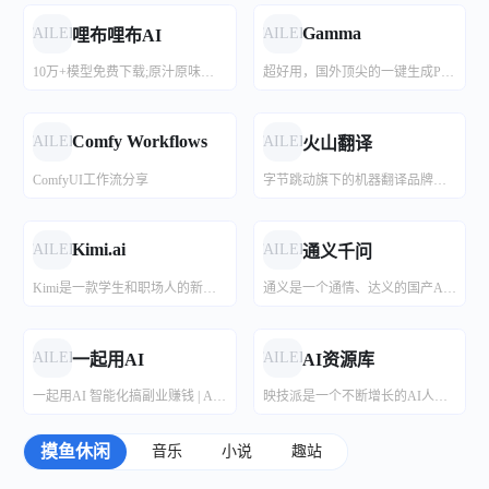
菜鸟教程(www.runoob.com)提供了编程的基础技术教程, 介绍了HTML、CSS、Javascript、Python，Java，Ruby，C，PHP , MySQL等各种编程语言的基础知识。 同时本站中也提供了大量的在线实例，通过实例，您可以更好的学习编程。..
领先的 Web 技术教程 - 全部免费 在 W3School，你可以找到你所需要的所有的网站建设教程。从基础的 HTML 到 CSS，乃至进阶的 XML、SQL、JS、PHP 和 ASP.NET。
领取优惠券超低价吃霸王餐
电影票在线预订，支持全国连锁影院，最低19.9元购票
Gamma
FAILED
FAILED
哩布哩布AI
10万+模型免费下载;原汁原味的webUI、comfyUI，在线AI绘图工具免费使用;还可在线进行模型训练。欢迎每一位创作者加入，共同探索AI绘画
超好用，国外顶尖的一键生成PPT工具
鸟哥教程
我要自学网
面向基础玩家的编程网站。
各种实用技能、摄影技巧、编程、音乐等等在线自学，做自己的时间管理者。
Comfy Workflows
FAILED
FAILED
火山翻译
ComfyUI工作流分享
字节跳动旗下的机器翻译品牌，支持超过100种语种的免费在线翻译，并支持多种领域翻译
Markdown 教程
全栈公开课
Markdown 是一种轻量级标记语言，它允许人们使用易读易写的纯文本格式编写文档，Markdown文件的后缀名便是“.md”。
深入浅出现代Web编程，一站式学习 React, Redux, Node.js, MongoDB, GraphQL 以及 TypeScript！这门课程会向你介绍基于 JavaScript 的现代 Web 开发技术。重点是利用 ReactJS 搭建单页面应用程序（SPA：Single Page Application），并使用Node.js构建REST API。
Kimi.ai
FAILED
FAILED
通义千问
Kimi是一款学生和职场人的新质生产力工具，帮你解读论文，策划方案，创作小说，写代码查BUG，多语言翻译，有问题问Kimi，一键解决你的所有难题
通义是一个通情、达义的国产AI模型，可以帮你解答问题、文档阅读、联网搜索并写作总结，最多支持1000万字的文档速读。通义tongyi.ai_你的全能AI助手
FAILED
FAILED
一起用AI
AI资源库
一起用AI 智能化搞副业赚钱 | AI副业搞钱套路集合站点
映技派是一个不断增长的AI人工智能工具资源库，映技派优选有用、高效的gpt人工智能AI工具，可帮助增强您的创造力和业务。让您及时了解每日AI人工智能新闻和工具。
摸鱼休闲
音乐
小说
趣站
Fish Audio
Nova AI作品生成器
腾讯朱雀 AI 检测
KLING AI
Tripo AI
即梦AI