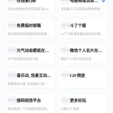
FAILED
FAILED
在线查Q绑
电报频道消息提取
在线Q绑查询手机号官网 输入qq号即可查询 还支持反查
该机器人可以提取出限制转发保存频道的消息内容，请发送需要提取的频道/群组消息链接，支持公开频道/公开群组/私人频道/私人群组消息！
ASMR基佬中心
ASMR吧
海洋听书网
百合会
有趣网址之家
骂人宝典
很遗憾，这里不排斥基佬，但大部分内容都不是专门为了基佬服务的。这里的“基佬(GAY)”是一种用于调侃的网络词汇，指志同道合的以男性为主的群体，而他们往往并不是真的基佬。
ASMR吧(www.ufov8.com)免费ASMR视频网站,国内外的asmr视频在线观看,自2018年起坚持免费为广大用户提供服务,让更多失眠用户享受优质的助眠视频。
有声小说,在线听书网,在线听小说,听书网
小说 - 百合会
分享有趣的国内外网站&应用新奇的html5网站
骂人宝典｜祖安语录
FAILED
FAILED
免费临时邮箱
斗了个图
保护您的真实邮箱免受垃圾邮件侵扰！临时邮箱提供即时匿名一次性邮箱：安全接收验证码/邮件，并有效拦截垃圾邮件。
斗了个图,最新最全的无水印表情包分享与制作平台,收集了时兴的海量有趣表情,通过在线表情制作器可以快速生成自定义表情。
助眠啦
聆·音
知轩藏书备份站
九九藏书网
答案之书
微信对话生成器
助眠啦是一个专注分享高质量助眠音视频和中文音声的哄睡平台.
让白噪音放松你的心情
网络优质书源集合
经典小说在线看
答案之书网页版是一个免费在线测试工具，提供免费测试服务。拥有 2000 条答案，帮助您在犹豫不决时找到内心的答案，点击测试按钮开始您的免费测试。
在线制作微信对话生成器和支付宝转账，微商做截图，微信聊天记录生成，免费微信对话在线制作，微信转账，轻刻年轮，微信余额，微信零钱，微信红包等截图，一款微商截图神器
FAILED
FAILED
元气动态壁纸在线下载
微信个人名片在线生成
元气动态壁纸在线下载
微信个人名片在线生成
快书网
香书小说
即刻到账
网页里的电脑博物馆
TXT电子书全本免费下载,全本小说在线阅读
香书小说是广大书友最值得收藏的网络小说阅读网,香书小说收录了当前最火热的网络小说,香书小说免费提供高质量的小说最新章节,香书小说是广大网络小说爱好者的小说阅读网。
支付宝到账音效生成器，生成任意金额的支付宝到账音效，可以下载用于通知或者闹钟铃声。
收藏历史各个时代的电脑类型
FAILED
FAILED
喜乐动_场景互动平台
GIF倒放
免费微信大屏_年会抽奖_摇一摇红包雨
502book
熊猫搜书
城市租房生存指南
哄哄模拟器
熊猫搜索导航，熊猫搜书导航，聚合电子书、文档搜索引擎，一站式搜索导航，方便快速导航搜索全网资源，读书学习必备导航站。
免费小说搜索引擎
省钱、安心、避坑，租房小白修炼手册，掌握租房硬核知识，找到理想住所！
你的AI对象生气了，快哄哄TA
FAILED
FAILED
接码短信平台
更多好玩
接码帝是一个在线接码验证码的平台，在线短信接收，云短信，可以免费在线接收短信及验证码，免费接码平台,接码平台，接码APP,短信验证码接收，易码，接码号，最新接码平台，在线短信接收平台，免费验证码接收平台，手机短信验证码，手机验证码平台，短信验证码,虚拟手机号，手机验证码，手机验证码平台，验证码接收平台，短信验证码接收平台，手机验证码接收平台，短信接收平台，接码网站，短信接收平台，验证码接收，免费短信，+86接码短信平台，+86号码，sms验证码平台，sms接码平台，短信接收，无敌云短信，信码通，有信云短信，超级云短信，短信验证码接收，在线接码，虚拟手机号接收短信app，哪个短信平台比较好，代收手机短信验证码，虚拟手机号码接收短信，国外短信接收平台，短信验证码，验证码平台，云验证码平台，短信验证码是多少，手机短信验证码接收系统，验证码短信平台，虚拟手机号验证码平台，手机收不到验证码，手机验证码接收软件，手机获取验证码收费吗，虚拟手机验证码生成器，免费的临时手机号软件，网站验证码短信平台，接收手机验证码平台，手机收验证码服务，网站注册手机验证码，接收短信验证码，云验证码平台，短信验证码是多少，全自动接收手机验证码，Receive SMS Online China
沙雕小工具网