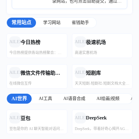
录网站，也可点击自助提交，通过审
核后即可在首页展示。 点击提交网站
有问题评论区留言或者加群讨论，
常用站点
学习网站
省钱助手
FAILED
FAILED
今日热榜
极速机场
今日热榜提供各站热榜聚合：微信、今日头条、百度、知乎、V2EX、微博、贴吧、豆瓣、天涯、虎扑、Github、抖音...追踪全网热点、简单高效阅读。
高速实惠机场
FAILED
FAILED
微信文件传输助手网页版
短剧库
在线微信互传
天天短剧-短剧社-短剧文档大全-短剧网盘
AI世界
AI工具
AI语音合成
AI绘画|视频
AG
DocHub 分享优质文档
osdoc开源文档
饿了么免费吃
滴滴5折打车
DocHub 分享优质文档；网站致力于将各类优质文档汇聚一处，为用户提供便捷的查阅和搜索服务。比如：飞书文档、腾讯文档、Notion、GitHub等平台资料。
致力于提供给学习阶段同学更好的学习资料
饿了么天天领红包
领取优惠券享受低价打车?
DeepSeek
FAILED
FAILED
豆包
豆包是你的 AI 聊天智能对话问答助手，写作文案翻译情感陪伴编程全能工具。豆包为你答疑解惑，提供灵感，辅助创作，也可以和你畅聊任何你感兴趣的话题。
DeepSeek，带着好奇心揭开AGI的神秘面纱。用长远的眼光回答根本问题。
菜鸟教程
w3school 在线教程
美团优惠券
特惠电影票