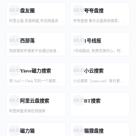
免登录一键下载 · 专业简历模板 · WORD格式可编辑 · 简约大方效率高
优品PPT模板网是一家专注于分享高质量的免费PPT模板下载网站，包括图表、背景图片、素材、教程等各类PPT模板相关资源。致力于打造国内最大最权威的PPT下载一站式服务平台。
FAILED
FAILED
盘友圈
夸夸盘搜
阿里云盘,百度网盘,夸克网盘资源搜索工具
夸夸盘搜 聚合云盘高效搜索，提供 阿里云盘、夸克网盘、百度网盘、蓝奏网盘、迅雷网盘、天翼网盘、彩和网盘 等网盘资源搜索。更新快、资源全、速度快、免费。
51PPT模板网
第一PPT
51PPT模板网提供幻灯片演示模板及素材免费下载，包括原创PPT模板，PPTer分享的优质模板，PPT背景图片，PPT图表，PPT素材，PPT特效动画等各类PPT模板免费下载，以及部分免费PPT教程。
免费PPT模版下载
FAILED
FAILED
西部落
1号线报
西部落软件搜索平台通过收录各类优质的软件下载网站索引，让用户快速找到对的软件的同时，也让用户告别流氓全家桶软件和捆绑安装广告软件的困扰。
1号线报站, 免费资源中心，阿里云盘资源共享，蓝凑网盘资源共享，百度网盘资源共享
CG模型下载网
不移之火美术资源网-专业的动漫游戏美术资源分享、学习平台，包含游戏、漫画、插画、动画、手绘、艺用素材，为广大的动漫游戏美术从业者以及爱好者提供相关的资讯、灵感与素材。
FAILED
FAILED
Yiove磁力搜索
小云搜索
用 Vue3 + Flask 写的一个搜索工具。
小云搜索（yunso.net）每日更新上千，实时失效检测，专注于收录全网云盘资源，支持七大网盘搜索支持阿里云盘、夸克网盘、百度网盘、迅雷网盘、蓝奏云、蓝凑云、天翼云盘等，涵盖：科研资料、影视资源、音乐、图片、电子书、软件、小说等。只需要输入关键词即可搜索云盘资源,直接提供云盘分享链接,大家可以保存至自己的综合云盘或者直接下载。夸克云盘,阿里云盘,百度云盘,迅雷云盘,天翼云盘,彩和云盘,蓝奏云盘资源，直接提供夸克云盘,阿里云盘,百度云盘,迅雷云盘,天翼云盘,彩和云盘,蓝奏云盘分享链接，大家可以保存至自己的夸克云盘,阿里云盘,百度云盘,迅雷云盘,天翼云盘,彩和云盘,蓝奏云盘或者直接下载。
FAILED
FAILED
阿里云盘搜索
BT搜索
阿里网盘资源在线搜索
FAILED
FAILED
磁力猫
猫狸盘搜