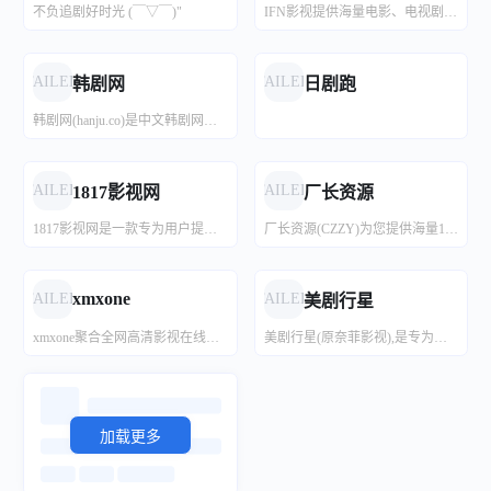
不负追剧好时光 (￣▽￣)"
IFN影视提供海量电影、电视剧、综艺、动漫等4K高清视频在线观看，高清无广告
FAILED
FAILED
韩剧网
日剧跑
韩剧网(hanju.co)是中文韩剧网站,提供最新韩剧,韩国电影,韩国综艺在线观看,韩剧排行榜,好看的韩剧,娱乐新闻,韩国电视剧,韩剧资料馆,剧情介绍。
FAILED
FAILED
1817影视网
厂长资源
1817影视网是一款专为用户提供热门电影、高清电视剧和精彩短剧的手机免费在线观看平台。各类影视作品应有尽有，无论是动作、喜剧、爱情还是科幻，总能满足您的观影需求。我们的视频库每日更新，确保第一时间为您呈现最新热门大片。
厂长资源(CZZY)为您提供海量1080p经典影视免费观看！
xmxone
FAILED
FAILED
美剧行星
xmxone聚合全网高清影视在线观看、下载，实时聚合全网优质影视资源，同时支持在线、下载和字幕。电影、电视剧、动漫、综艺、记录片应有尽有。
美剧行星(原奈菲影视),是专为中国用户提供全球流媒体播放网站,网飞,奈飞,亚马逊,Disney+,HBO,appleTV
加载更多