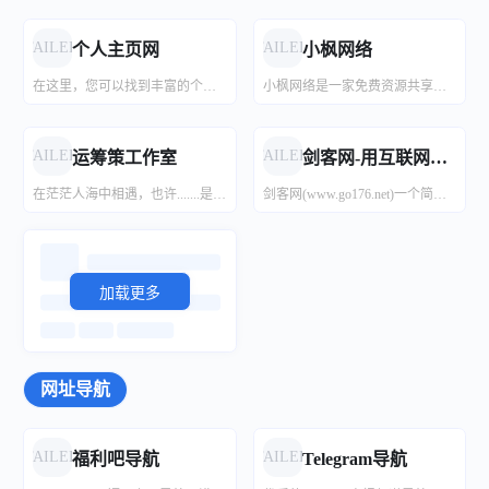
FAILED
FAILED
个人主页网
小枫网络
在这里，您可以找到丰富的个人主页源码和模板，包括博客、作品集和简历等多种风格。无论您是开发者还是设计师，我们提供的免费资源将帮助您快速搭建自己的个人网站。立即下载并开始构建您的个人网站！
小枫网络是一家免费资源共享平台,专为新手打造的免费共享资源网,来这里璇与你一起访问爱问共享资料平台学习。
FAILED
FAILED
运筹策工作室
剑客网-用互联网帮助更多人
在茫茫人海中相遇，也许.......是一种缘分？
剑客网(www.go176.net)一个简单纯粹, 万物实测的资源学习交流平台; 提供纯净软件,电脑游戏,技术解析,知识汇集。从2015年12月5日创建到现在是探索，学习，开源的产物；内容团队协作构建完成，实际测试保证内容纯净有效。
加载更多
网址导航
小刀娱乐网
绿色资源网
福利吧
趣果弥音吧
美化鸭
软件限免
颤立诚的小站
源码无忧
专注活动，软件，教程分享！总之就是网络那些事。
绿色资源网每天更新大量原创技术教程、去广告软件、娱乐资讯、生活百科、等网络优质内容,致力打造网络技术的免费资源分享平台,好资源不私藏,大家一起分享
福利吧是一个分享福利的平台，通过本站将一些好玩的、好看的、新鲜资讯分享给大家。
分享有趣的图片_影视动漫内容的网站
美化鸭 - 让你手机变好看的网站，专注iPhone、iPad以及Android安卓手机美化,提供免费微信主题，微信气泡，主题美化，美化鸭，输入法皮肤，百度输入法皮肤，讯飞输入法皮肤，搜狗输入法皮肤、教程等资源。
共建共享软件优惠信息库，把实惠消息传递给大家。
亲测免费源码分享
网站源码,源码下载,cms模板插件,游戏服务端,商业源码平台
FAILED
FAILED
福利吧导航
Telegram导航