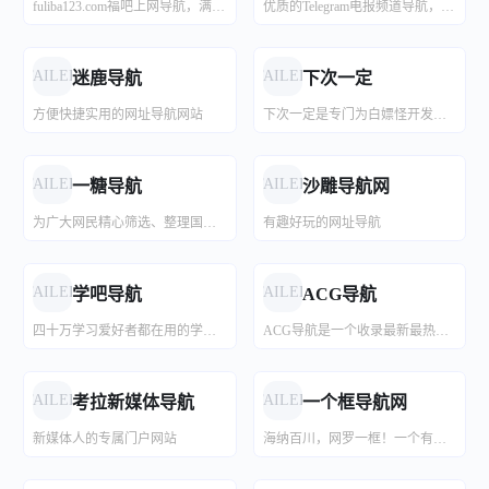
fuliba123.com福吧上网导航，满足各类网友的上网习惯，发现更多趣味站点，影视、音乐、AIGC、工具、小说、财经软件、热门网址等，福利吧导航发现更大的世界。
优质的Telegram电报频道导航，发现最好的电报内容，已经收录1100+电报频道、群组
小蚂蚁资源网
Koyso
资源哟
福利妹
不上班研究所
游戏伏特
刀客源码
小马博客
小蚂蚁资源网提供免费网站源码下载(php网站源码,asp网站源码,.net网站源码),精品CMS模板免费下载,建站资源和源码评测,为个人站长推荐有价值的精品资源分享。
资源哟（www.ziyuanyo.com）专注于网络资源收集整理分享，每天更新众多优质活动资讯、精品游戏辅助、实用软件资源、免费学习教程，找资源找福利，就来资源哟！
福利妹是一个专注分享福利的平台，通过互联网提供新鲜的资讯动态，探索各个领域，发现新鲜美好的事物，并分享给广大用户带来小快乐。
不上班研究所，专注于研究低成本互联网创业项目，靠谱的副业赚钱干货，自由职业者远程工作信息，互联网诈骗套路揭秘等。致力于帮助互联网小白通过互联网赚到第一块钱以及不被割韭菜。
一个无限制的PC游戏网站
游戏伏特亲自压制打包免费提供人工指导、整合全DLCs并集成游戏修改器的PC单机游戏分享站
刀客源码是一个专业的网络资源分享平台,提供各种PHP源码、网站源码、游戏源码、模板插件、软件工具、网络教程、活动线报等,为中国站长提供一站式资源下载。
小马博客专注于软件库,网站建设源码,小程序模板源码,教程及实用软件,总之就是网络那些事。
FAILED
FAILED
迷鹿导航
下次一定
方便快捷实用的网址导航网站
下次一定是专门为白嫖怪开发的宝藏资源收集网站,为白嫖怪提供信息干货及资源,站长亲自整理收集,站内所有收集的资源都能免费下载,保证资源真实可靠,大家可放心使用。
小高网
小K资源网
魔性次元
WinApps 官网
绿软小站
朝晞小屋
专注于资源收集与活动分享_小高教学网精品源码_技术教程分享。
QQ活动_资源分享-源码基地-项目分享-安卓绿色软件基地
魔性次元分享二次元的一切，提供微博网红coser福利、动漫资讯及各类趣图的网站。
WinApps.cc 精选热门与小众高质量 Windows 软件，涵盖重装系统、效率办公与日常使用，更新及时，提供高速、安全、无捆绑的最新版下载服务。
绿软小站提供官方软件下载,包括各类PC软件,手机游戏,手机软件,APP应用,涵盖安全绿色软件及技术文章。
朝晞博客是一个面向开发者、朝晞博客专注主题模板|站长资讯|SEO优化|技术教程|网站插件|软件下载|资源分享等资源博客|朝晞_为新手站长打造最好的技术博客
FAILED
FAILED
一糖导航
沙雕导航网
为广大网民精心筛选、整理国内外各类优秀的网站大全，更多人选择的资源网址导航
有趣好玩的网址导航
红尘资源网
精品软件
绿软部落
红尘资源网欢迎各位,本站专注于收集分享各种最新破解资源、活动线报、娱乐资讯、绿色软件、技术教程,还有来自全网的网站模板、网站源码分享以及各种去广告软件下载.
精品软件分享博客，专注于软件的绿化、精简与优化。
专注于Windows_MacOS绿色软件分享的软件下载站
FAILED
FAILED
学吧导航
ACG导航
四十万学习爱好者都在用的学霸导航网站
ACG导航是一个收录最新最热门ACG动漫资源网站、漫画网站、动漫资源、动漫资讯、动漫音乐、萌网站、轻小说、二次元等相关网站导航大全，让您获得更加简单快捷的二次元搜索体验!
XDGAME
软件社
RJSHE软件社专注安卓/电脑软件分享，提供高级版、去广告、解锁会员软件，及Android/Windows游戏资源。每日更新安全绿色无广告资源，附技术教程与IT资讯，满足多样化需求，立即探索！
整合当下热门单机游戏，每日持续稳定更新。找游戏，上XDGAME！
FAILED
FAILED
考拉新媒体导航
一个框导航网
新媒体人的专属门户网站
海纳百川，网罗一框！一个有用网站收录平台！
优创资源网
软件库目录