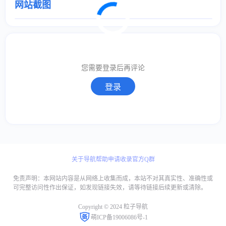
网站截图
取消
确定
取消
回复
您需要登录后再评论
登录
关于导航
帮助
申请收录
官方Q群
免责声明：本网站内容是从网络上收集而成，本站不对其真实性、准确性或
可完整访问性作出保证，如发现链接失效，请等待链接后续更新或清除。
Copyright © 2024 粒子导航
萌ICP备19006086号-1