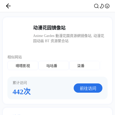
动漫花园镜像站
Anime Garden 動漫花園資源網镜像站, 动漫花
园动画 BT 资源聚合站
相似网站
嘀嗒影视
咕咕番
柒番
橘
累计访问
前往访问
442次