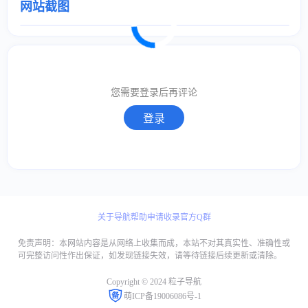
网站截图
取消
确定
取消
回复
您需要登录后再评论
登录
关于导航
帮助
申请收录
官方Q群
免责声明：本网站内容是从网络上收集而成，本站不对其真实性、准确性或
可完整访问性作出保证，如发现链接失效，请等待链接后续更新或清除。
Copyright © 2024 粒子导航
萌ICP备19006086号-1