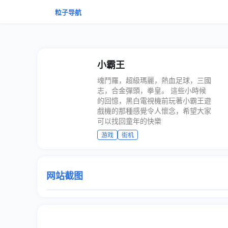
粒子导航
小霸王
魂鬥羅，超級瑪麗，熱血足球，三國
志，合金彈頭，拳皇。 這些小時候
的回憶，黑白電視機前玩著小霸王遊
戲機的那種感覺令人懷念，希望大家
可以找回童年的快樂
游戏
街机
网站截图