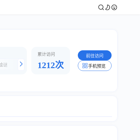
累计访问
前往访问
1212次
绘谜
猴子集市
坤坤跑步鸡
植物大战僵尸
手机预览